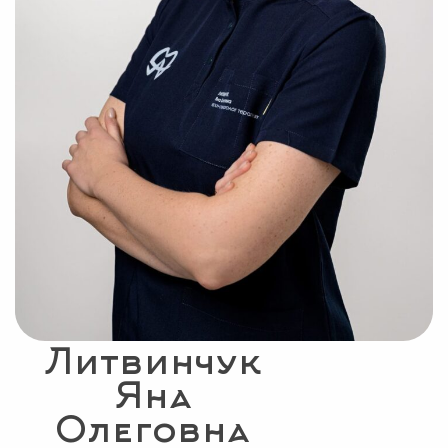
Литвинчук
Яна
Олеговна